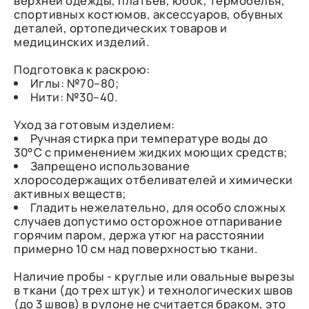
верхней одежды, платьев, юбок, термобелья,
спортивных костюмов, аксессуаров, обувных
деталей, ортопедических товаров и
медицинских изделий.
Подготовка к раскрою:
Иглы: №70–80;
Нити: №30–40.
Уход за готовым изделием:
Ручная стирка при температуре воды до
30°C с применением жидких моющих средств;
Запрещено использование
хлоросодержащих отбеливателей и химически
активных веществ;
Гладить нежелательно, для особо сложных
случаев допустимо осторожное отпаривание
горячим паром, держа утюг на расстоянии
примерно 10 см над поверхностью ткани.
Наличие пробы - круглые или овальные вырезы
в ткани (до трех штук) и технологических швов
(до 3 швов) в рулоне не считается браком, это