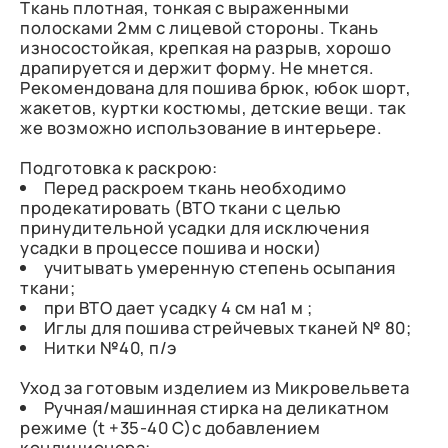
Ткань плотная, тонкая с выраженными
полосками 2мм с лицевой стороны. Ткань
износостойкая, крепкая на разрыв, хорошо
драпируется и держит форму. Не мнется.
Рекомендована для пошива брюк, юбок шорт,
жакетов, куртки костюмы, детские вещи. так
же возможно использование в интерьере.
Подготовка к раскрою:
Перед раскроем ткань необходимо
продекатировать (ВТО ткани с целью
принудительной усадки для исключения
усадки в процессе пошива и носки)
учитывать умеренную степень осыпания
ткани;
при ВТО дает усадку 4 см на1 м ;
Иглы для пошива стрейчевых тканей № 80;
Нитки №40, п/э
Уход за готовым изделием из Микровельвета
Ручная/машинная стирка на деликатном
режиме (t +35-40 C)с добавлением
кондиционера;