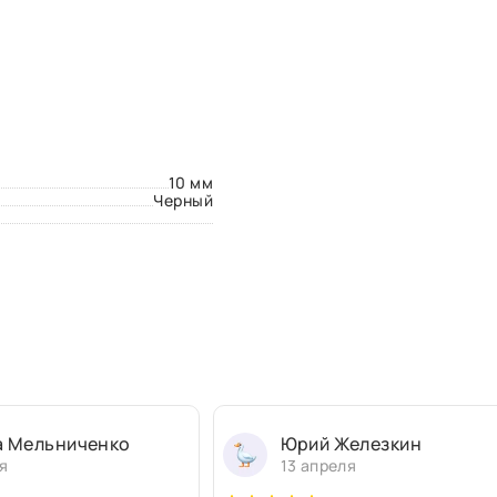
10 мм
Черный
а Мельниченко
Юрий Железкин
я
13 апреля