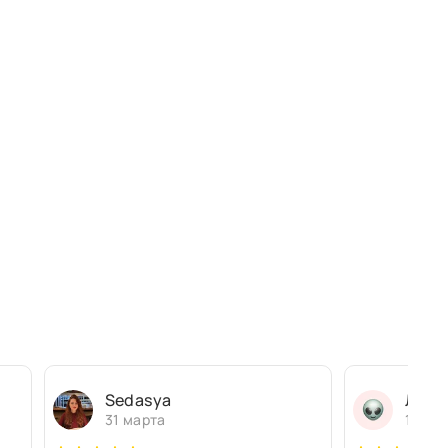
Sedasya
Людм
31 марта
13 ма