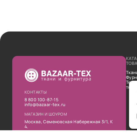
КАТ
ТОВ
Ткан
Фурн
Техн
ткан
КОНТАКТЫ
8 800 100-87-15
info@bazaar-tex.ru
МАГАЗИН И ШОУРОМ
Москва, Семеновская Набережная 3/1, К
4.
РЕЖИМ РАБОТЫ