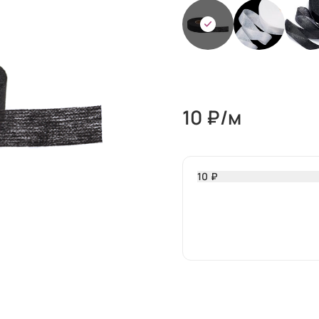
10
₽/м
10 ₽