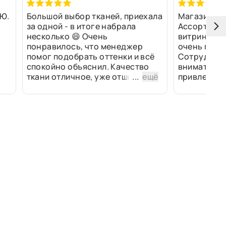
Ю.
Большой выбор тканей, приехала
Магазин оч
за одной - в итоге набрала
Ассортимен
несколько 😄 Очень
витринах и 
понравилось, что менеджер
очень прив
помог подобрать оттенки и всё
Сотрудники
спокойно объяснил. Качество
внимательн
ткани отличное, уже отшили
...
ещё
привлек ра
изделия - всё супер. Спасибо!
полированн
рулоны ткан
не "выдерат