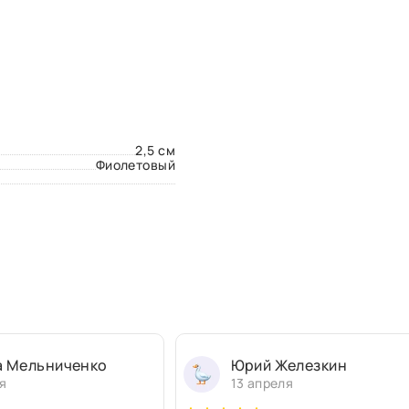
2,5 см
Фиолетовый
а Мельниченко
Юрий Железкин
я
13 апреля