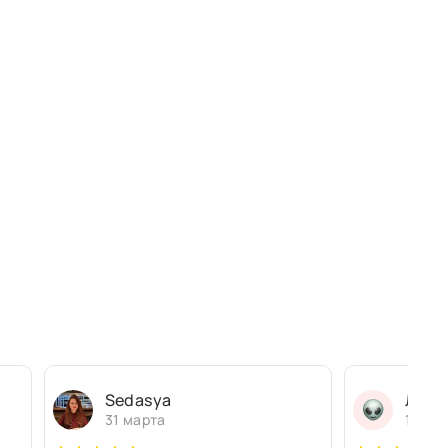
Sedasya
Людм
31 марта
13 ма