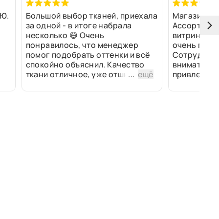
Ю.
Большой выбор тканей, приехала
Магазин оч
за одной - в итоге набрала
Ассортимен
несколько 😄 Очень
витринах и 
понравилось, что менеджер
очень прив
помог подобрать оттенки и всё
Сотрудники
спокойно объяснил. Качество
внимательн
ткани отличное, уже отшили
...
ещё
привлек ра
изделия - всё супер. Спасибо!
полированн
рулоны ткан
не "выдерат