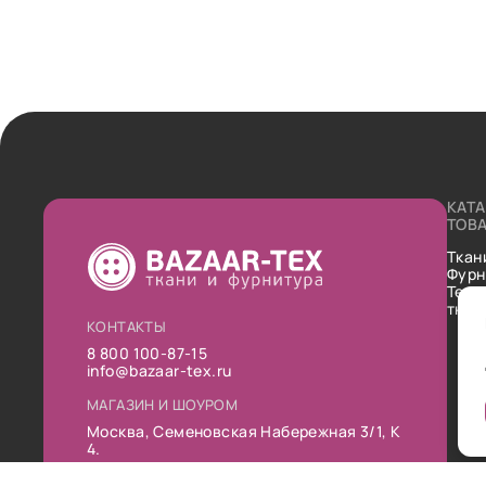
КАТ
ТОВ
Ткан
Фурн
Техн
ткан
КОНТАКТЫ
8 800 100-87-15
info@bazaar-tex.ru
МАГАЗИН И ШОУРОМ
Москва, Семеновская Набережная 3/1, К
4.
РЕЖИМ РАБОТЫ