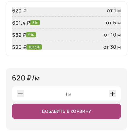
от 1 м
620 ₽
от 5 м
601.4 ₽
3%
от 10 м
589 ₽
5%
от 30 м
520
₽
16.13%
620
₽/м
1
м
ДОБАВИТЬ В КОРЗИНУ