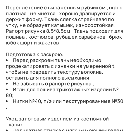
Переплетение с выраженным рубчиком ,ткань
плотная , не мнется , хорошо драпируется и
держит форму. Ткань слегка стрейчевая по
утку, не образует катышек, износостойкая.
Рапорт рисунка 8,5*8,5см . Ткань подходит для
пошива , костюмов, рубашек сарафанов , брюк
юбок шорт и жакетов
Подготовка к раскрою:
Перед раскроем ткань необходимо
продекатировать с изнанки на умеренной t,
чтобы не повредить текстуру волокна.
оставить для полного высыхания
Не забывать о рапорте рисунка ;
Иглы для пошива трикотажных изделий №
80;
Нитки №40, п/э или текстурированные №30
.
Уход за готовым изделием из костюмной
ткани:
Деликатная стирка с мягким моющим гелем