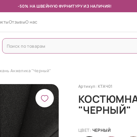
-50% НА ШВЕЙНУЮ ФУРНИТУРУ ИЗ НАЛИЧИЯ!
акты
Отзывы
О нас
кань Анжелика "Черный"
Артикул: КТАЧ01
КОСТЮМНА
"ЧЕРНЫЙ"
ЦВЕТ:
ЧЕРНЫЙ