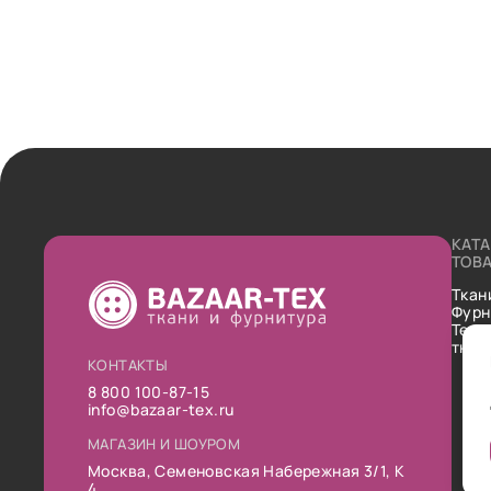
КАТ
ТОВ
Ткан
Фурн
Техн
ткан
КОНТАКТЫ
8 800 100-87-15
info@bazaar-tex.ru
МАГАЗИН И ШОУРОМ
Москва, Семеновская Набережная 3/1, К
4.