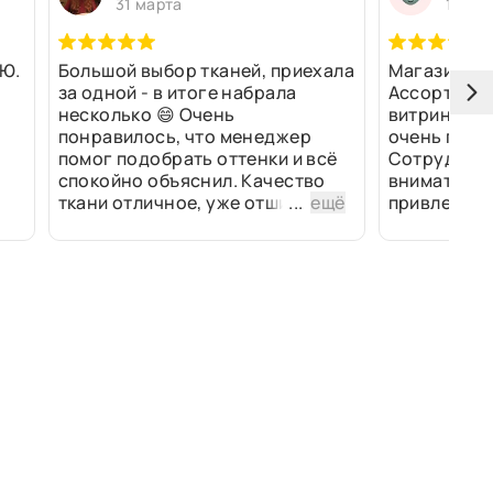
31 марта
13 ма
Ю.
Большой выбор тканей, приехала
Магазин оч
за одной - в итоге набрала
Ассортимен
несколько 😄 Очень
витринах и 
понравилось, что менеджер
очень прив
помог подобрать оттенки и всё
Сотрудники
спокойно объяснил. Качество
внимательн
ткани отличное, уже отшили
...
ещё
привлек ра
изделия - всё супер. Спасибо!
полированн
рулоны ткан
не "выдерат