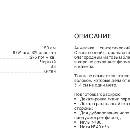
ОПИСАНИЕ
150 см
Анжелика — синтетический
97% п/э, 3% эластан
С изнаночной стороны он п
275 гр/ м.кв.
благородным матовым бле
Черный
и хорошо сохраняет форму
35
и жакеты.
Китай
Ткань не осыпается, отно
волокон, которые делают 
3–4 см на один метр.
Подготовка к раскрою:
Декатировка ткани пере
Лекала располагайте в
стороны;
Для дублирования испо
предусмотрен фасон);
Иглы №80;
Нити №40 п/э.