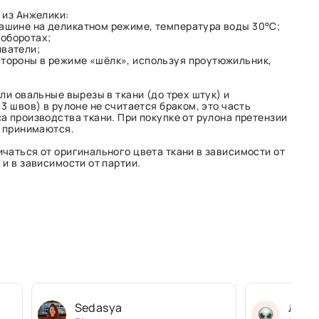
 из Анжелики:
машине на деликатном режиме, температура воды 30°C;
оборотах;
иватели;
стороны в режиме «шёлк», используя проутюжильник,
ли овальные вырезы в ткани (до трех штук) и
3 швов) в рулоне не считается браком, это часть
а производства ткани. При покупке от рулона претензии
е принимаются.
чаться от оригинального цвета ткани в зависимости от
и в зависимости от партии.
Sedasya
Людм