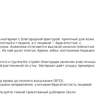
 материал с благородной фактурой, приятный для кожи.
лотный и гладкий, а с лицевой — бархатистый, с
ском. Анжелика отличается высокой износостойкостью
. Из неё шьют платья, брюки, юбки, костюмные пиджаки
сится к группе би-стрейч благодаря наличию эластичных
её растяжимой по утку. Материал даёт усадку примерно
д кроем до полного высыхания (ВТО);
 одном направлении, учитывая бархатистость лицевой
льзуйте тонкий трикотажный дублерин (если