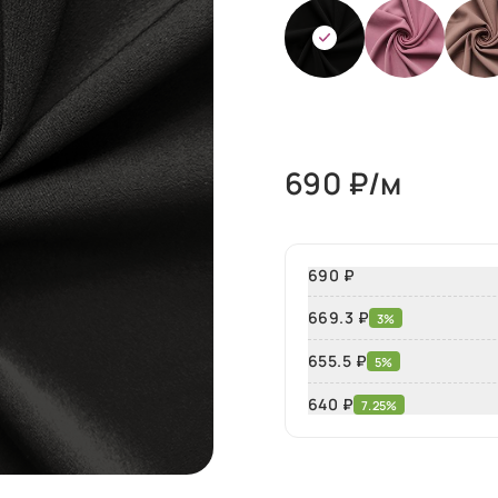
690
₽/м
690 ₽
669.3 ₽
3%
655.5 ₽
5%
640
₽
7.25%