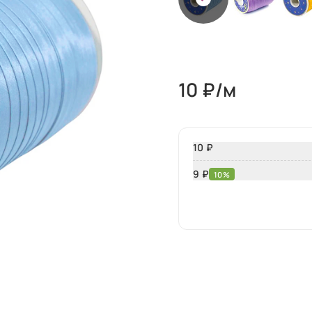
10
₽/м
10 ₽
9 ₽
10%