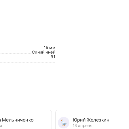
15 мм
Синий иней
91
а Мельниченко
Юрий Железкин
я
13 апреля