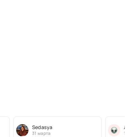
Sedasya
Людм
31 марта
13 ма