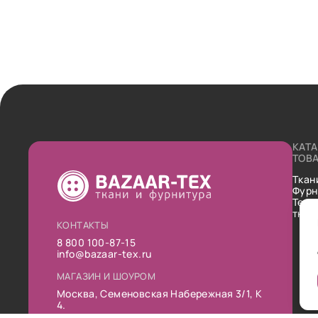
КАТ
ТОВ
Ткан
Фурн
Техн
ткан
КОНТАКТЫ
8 800 100-87-15
info@bazaar-tex.ru
МАГАЗИН И ШОУРОМ
Москва, Семеновская Набережная 3/1, К
4.