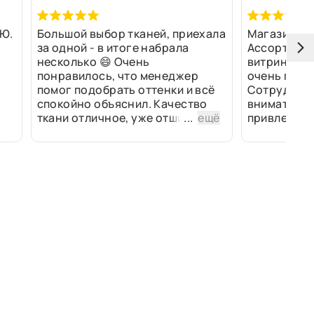
Ю.
Большой выбор тканей, приехала
Магазин оч
за одной - в итоге набрала
Ассортимен
несколько 😄 Очень
витринах и 
понравилось, что менеджер
очень прив
помог подобрать оттенки и всё
Сотрудники
спокойно объяснил. Качество
внимательн
ткани отличное, уже отшили
...
ещё
привлек ра
изделия - всё супер. Спасибо!
полированн
рулоны ткан
не "выдерат