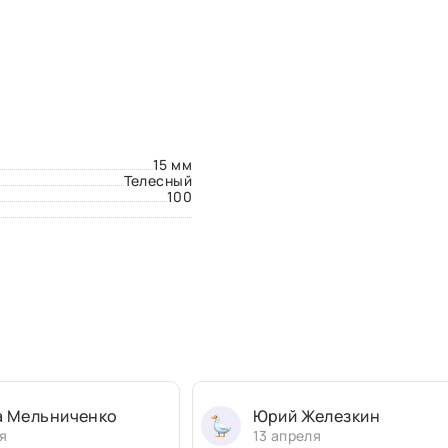
15 мм
Телесный
100
а Мельниченко
Юрий Железкин
я
13 апреля