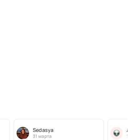
Sedasya
Людм
31 марта
13 ма