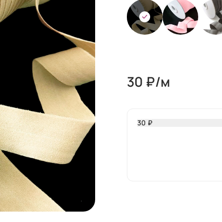
30
₽/м
30 ₽