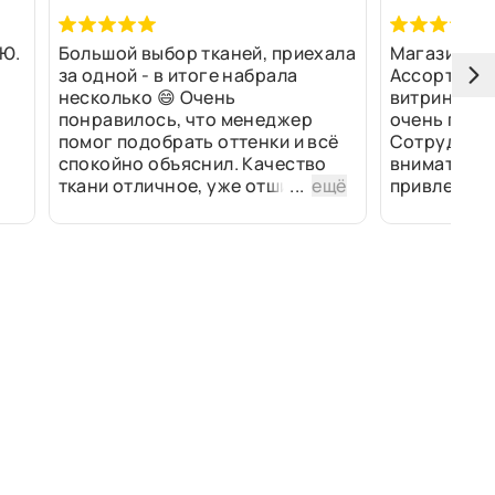
Ю.
Большой выбор тканей, приехала
Магазин оч
за одной - в итоге набрала
Ассортимен
несколько 😄 Очень
витринах и 
понравилось, что менеджер
очень прив
помог подобрать оттенки и всё
Сотрудники
спокойно объяснил. Качество
внимательн
ткани отличное, уже отшили
...
ещё
привлек ра
изделия - всё супер. Спасибо!
полированн
рулоны ткан
не "выдерат