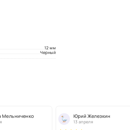
12 мм
Черный
а Мельниченко
Юрий Железкин
я
13 апреля