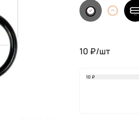
10
₽/шт
10 ₽