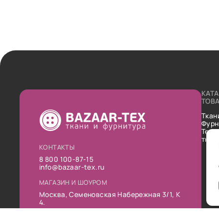
КАТ
ТОВ
Ткан
Фурн
Техн
ткан
КОНТАКТЫ
8 800 100-87-15
info@bazaar-tex.ru
МАГАЗИН И ШОУРОМ
Москва, Семеновская Набережная 3/1, К
4.
РЕЖИМ РАБОТЫ