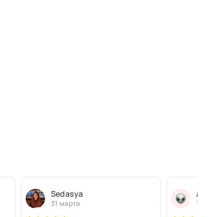
Sedasya
Людм
31 марта
13 ма