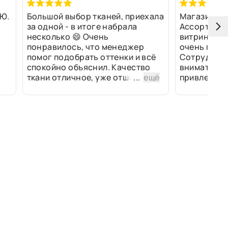
Ю.
Большой выбор тканей, приехала
Магазин оч
за одной - в итоге набрала
Ассортимен
несколько 😄 Очень
витринах и 
понравилось, что менеджер
очень прив
помог подобрать оттенки и всё
Сотрудники
спокойно объяснил. Качество
внимательн
ткани отличное, уже отшили
...
ещё
привлек ра
изделия - всё супер. Спасибо!
полированн
рулоны ткан
не "выдерат