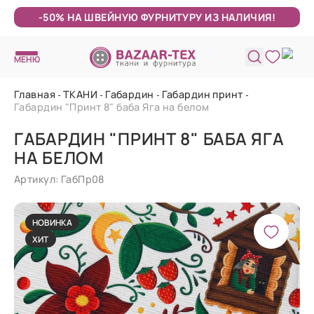
-50% НА ШВЕЙНУЮ ФУРНИТУРУ ИЗ НАЛИЧИЯ!
МЕНЮ
Главная
ТКАНИ
Габардин
Габардин принт
Габардин "Принт 8" баба Яга на белом
ГАБАРДИН "ПРИНТ 8" БАБА ЯГА
НА БЕЛОМ
Артикул: ГабПр08
НОВИНКА
ХИТ