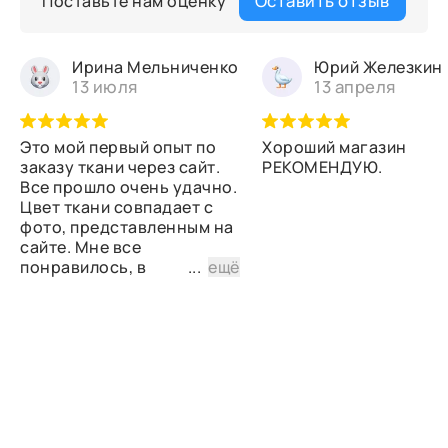
Оставить отзыв
Поставьте нам оценку
Ирина Мельниченко
Юрий Железкин
13 июля
13 апреля
Это мой первый опыт по
Хороший магазин
заказу ткани через сайт.
РЕКОМЕНДУЮ.
Все прошло очень удачно.
Цвет ткани совпадает с
фото, представленным на
сайте. Мне все
понравилось, в
...
ещё
дальнейшем планирую
снова сделать заказ.