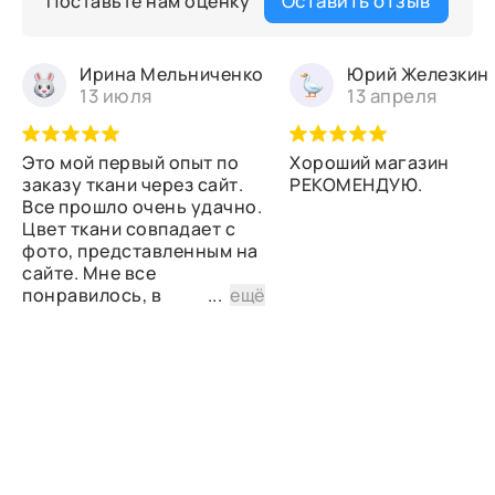
Оставить отзыв
Поставьте нам оценку
Ирина Мельниченко
Юрий Железкин
13 июля
13 апреля
Это мой первый опыт по
Хороший магазин
заказу ткани через сайт.
РЕКОМЕНДУЮ.
Все прошло очень удачно.
Цвет ткани совпадает с
фото, представленным на
сайте. Мне все
понравилось, в
...
ещё
дальнейшем планирую
снова сделать заказ.