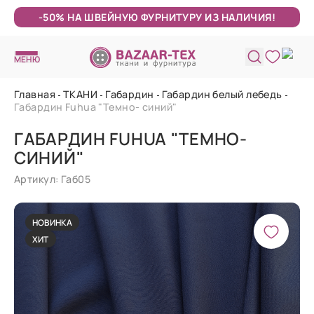
-50% НА ШВЕЙНУЮ ФУРНИТУРУ ИЗ НАЛИЧИЯ!
МЕНЮ
Главная
ТКАНИ
Габардин
Габардин белый лебедь
Габардин Fuhua "Темно- синий"
ГАБАРДИН FUHUA "ТЕМНО-
СИНИЙ"
Артикул: Габ05
НОВИНКА
ХИТ