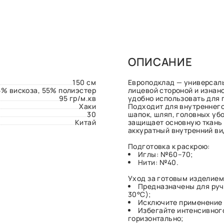
ОПИСАНИЕ
150 см
Европодклад — универсал
5% вискоза, 55% полиэстер
лицевой стороной и изнано
95 гр/м.кв
удобно использовать для
Хаки
Подходит для внутреннего
30
шапок, шляп, головных уб
Китай
защищает основную ткань 
аккуратный внутренний ви
Подготовка к раскрою:
Иглы: №60–70;
Нити: №40.
Уход за готовым изделием
Предназначены для руч
30°C);
Исключите применение 
Избегайте интенсивног
горизонтально;