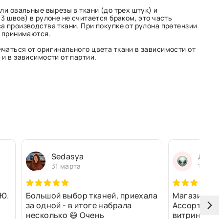
ли овальные вырезы в ткани (до трех штук) и
3 швов) в рулоне не считается браком, это часть
а производства ткани. При покупке от рулона претензии
е принимаются.
чаться от оригинального цвета ткани в зависимости от
и в зависимости от партии.
Sedasya
Людм
31 марта
13 ма
Ю.
Большой выбор тканей, приехала
Магазин оч
за одной - в итоге набрала
Ассортимен
несколько 😄 Очень
витринах и 