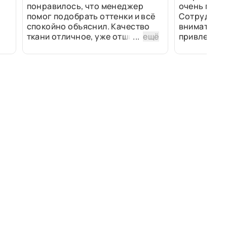
понравилось, что менеджер
очень прив
помог подобрать оттенки и всё
Сотрудники
спокойно объяснил. Качество
внимательн
ткани отличное, уже отшили
...
ещё
привлек ра
изделия - всё супер. Спасибо!
полированн
рулоны ткан
не "выдерат