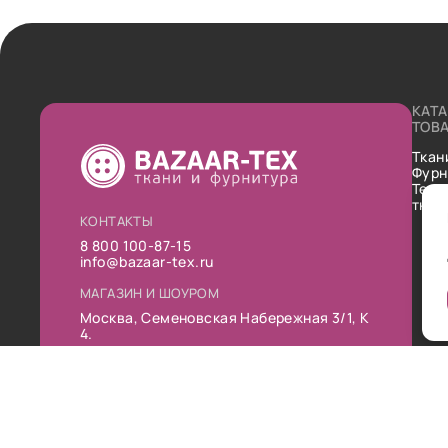
КАТ
ТОВ
Ткан
Фурн
Техн
ткан
КОНТАКТЫ
8 800 100-87-15
info@bazaar-tex.ru
МАГАЗИН И ШОУРОМ
Москва, Семеновская Набережная 3/1, К
4.
РЕЖИМ РАБОТЫ
Пн-Пт: 10:00-19:00
Сб: 11:00-16:00
Вс: Выходной
Публ