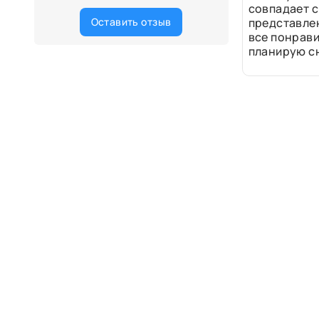
совпадает с
Оставить отзыв
представле
все понрави
планирую сн