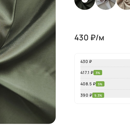
430
₽/м
430 ₽
417.1 ₽
3%
408.5 ₽
5%
390
₽
9.3%