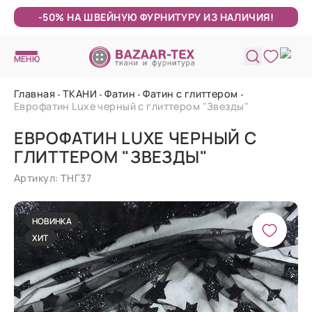
-50% НА ШВЕЙНУЮ ФУРНИТУРУ ИЗ НАЛИЧИЯ!
МЕНЮ
Главная
ТКАНИ
Фатин
Фатин с глиттером
Еврофатин Luxe черный с глиттером "Звезды"
ЕВРОФАТИН LUXE ЧЕРНЫЙ С
ГЛИТТЕРОМ "ЗВЕЗДЫ"
Артикул: ТНГ37
НОВИНКА
ХИТ