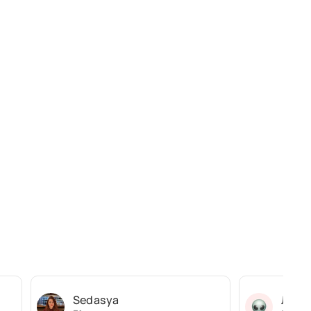
Sedasya
Людм