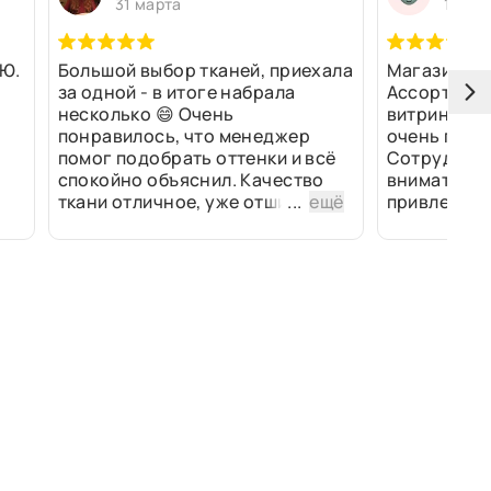
31 марта
13 ма
Ю.
Большой выбор тканей, приехала
Магазин оч
за одной - в итоге набрала
Ассортимен
несколько 😄 Очень
витринах и 
понравилось, что менеджер
очень прив
помог подобрать оттенки и всё
Сотрудники
спокойно объяснил. Качество
внимательн
ткани отличное, уже отшили
...
ещё
привлек ра
изделия - всё супер. Спасибо!
полированн
рулоны ткан
не "выдерат