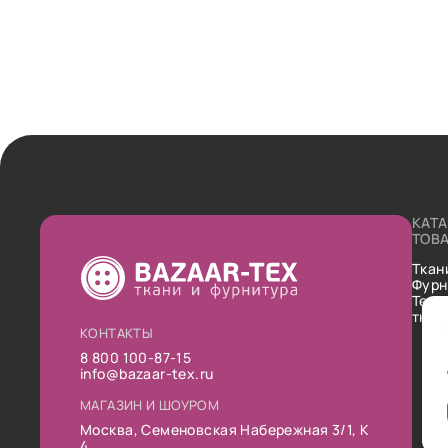
КАТ
ТОВ
Ткан
Фурн
Техн
ткан
КОНТАКТЫ
8 800 100-87-15
info@bazaar-tex.ru
МАГАЗИН И ШОУРОМ
Москва, Семеновская Набережная 3/1, К
4.