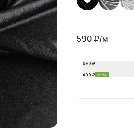
590
₽/м
590 ₽
400
₽
32.2%