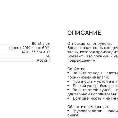
ОПИСАНИЕ
90 ±1,5 см
Отпускается от рулона.
хлопок 40% и лен 60%
Брезентовая ткань с водо
470 ±33 гр/м.кв
ткань, которая производи
50
Брезент - это прочный и 
Россия
повреждениям
Свойства:
Защита от воды – плотн
проникновение влаги;
Прочность – устойчив 
Легкий уход – быстро с
Защита от УФ-лучей – н
длительном использовании
Долговечность – не гни
Области применения:
Грузоперевозки – надеж
снега;