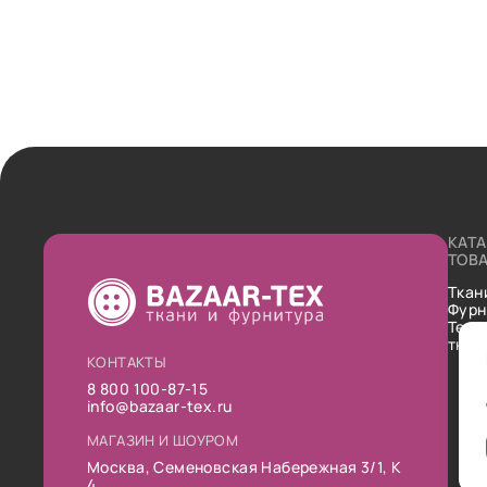
КАТ
ТОВ
Ткан
Фурн
Техн
ткан
КОНТАКТЫ
8 800 100-87-15
info@bazaar-tex.ru
МАГАЗИН И ШОУРОМ
Москва, Семеновская Набережная 3/1, К
4.