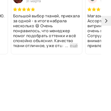
31 марта
13 ма
Ю.
Большой выбор тканей, приехала
Магазин оч
за одной - в итоге набрала
Ассортимен
несколько 😄 Очень
витринах и 
понравилось, что менеджер
очень прив
помог подобрать оттенки и всё
Сотрудники
спокойно объяснил. Качество
внимательн
ткани отличное, уже отшили
...
ещё
привлек ра
изделия - всё супер. Спасибо!
полированн
рулоны ткан
не "выдерат