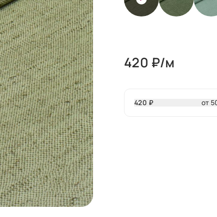
420
₽/м
420 ₽
от 5