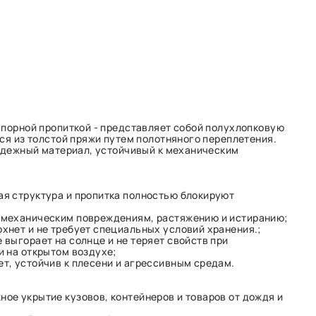
упорной пропиткой - представляет собой полухлопковую
тся из толстой пряжи путем полотняного переплетения.
надежный материал, устойчивый к механическим
ая структура и пропитка полностью блокируют
к механическим повреждениям, растяжению и истиранию;
охнет и не требует специальных условий хранения.;
е выгорает на солнце и не теряет свойств при
 на открытом воздухе;
ет, устойчив к плесени и агрессивным средам.
ное укрытие кузовов, контейнеров и товаров от дождя и