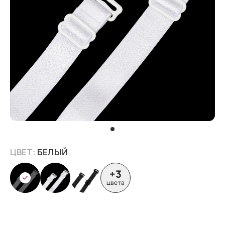
ЦВЕТ:
БЕЛЫЙ
+3
цвета