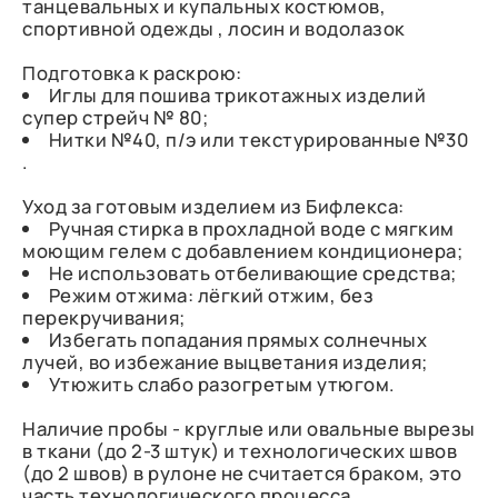
танцевальных и купальных костюмов,
спортивной одежды , лосин и водолазок
Подготовка к раскрою:
Иглы для пошива трикотажных изделий
супер стрейч № 80;
Нитки №40, п/э или текстурированные №30
.
Уход за готовым изделием из Бифлекса:
Ручная стирка в прохладной воде с мягким
моющим гелем с добавлением кондиционера;
Не использовать отбеливающие средства;
Режим отжима: лёгкий отжим, без
перекручивания;
Избегать попадания прямых солнечных
лучей, во избежание выцветания изделия;
Утюжить слабо разогретым утюгом.
Наличие пробы - круглые или овальные вырезы
в ткани (до 2-3 штук) и технологических швов
(до 2 швов) в рулоне не считается браком, это
часть технологического процесса