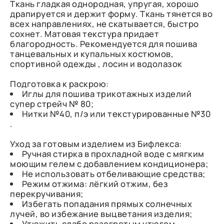
Ткань гладкая однородная, упругая, хорошо
драпируется и держит форму. Ткань тянется во
всех направлениях, не скатывается, быстро
сохнет. Матовая текстура придает
благородность. Рекомендуется для пошива
танцевальных и купальных костюмов,
спортивной одежды , лосин и водолазок
Подготовка к раскрою:
Иглы для пошива трикотажных изделий
супер стрейч № 80;
Нитки №40, п/э или текстурированные №30
.
Уход за готовым изделием из Бифлекса:
Ручная стирка в прохладной воде с мягким
моющим гелем с добавлением кондиционера;
Не использовать отбеливающие средства;
Режим отжима: лёгкий отжим, без
перекручивания;
Избегать попадания прямых солнечных
лучей, во избежание выцветания изделия;
Утюжить слабо разогретым утюгом.