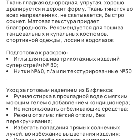
Ткань гладкая однородная, упругая, хорошо
драпируется и держит форму. Ткань тянется во
всех направлениях, не скатывается, быстро
сохнет. Матовая текстура придает
благородность. Рекомендуется для пошива
танцевальных и купальных костюмов,
спортивной одежды , лосин и водолазок
Подготовка к раскрою:
Иглы для пошива трикотажных изделий
супер стрейч № 80;
Нитки №40, п/э или текстурированные №30
.
Уход за готовым изделием из Бифлекса:
Ручная стирка в прохладной воде с мягким
моющим гелем с добавлением кондиционера;
Не использовать отбеливающие средства;
Режим отжима: лёгкий отжим, без
перекручивания;
Избегать попадания прямых солнечных
лучей, во избежание выцветания изделия;
Утюжить слабо разогретым утюгом.