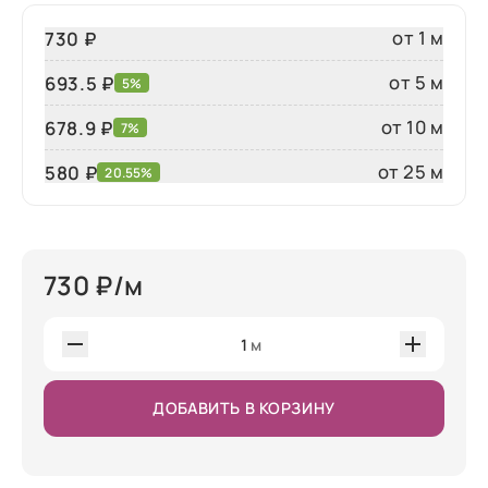
от 1 м
730 ₽
от 5 м
693.5 ₽
5%
от 10 м
678.9 ₽
7%
от 25 м
580
₽
20.55%
730
₽/м
1
м
ДОБАВИТЬ В КОРЗИНУ