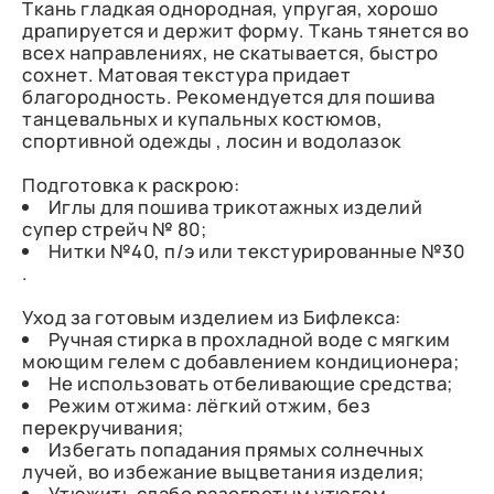
Ткань гладкая однородная, упругая, хорошо
драпируется и держит форму. Ткань тянется во
всех направлениях, не скатывается, быстро
сохнет. Матовая текстура придает
благородность. Рекомендуется для пошива
танцевальных и купальных костюмов,
спортивной одежды , лосин и водолазок
Подготовка к раскрою:
Иглы для пошива трикотажных изделий
супер стрейч № 80;
Нитки №40, п/э или текстурированные №30
.
Уход за готовым изделием из Бифлекса:
Ручная стирка в прохладной воде с мягким
моющим гелем с добавлением кондиционера;
Не использовать отбеливающие средства;
Режим отжима: лёгкий отжим, без
перекручивания;
Избегать попадания прямых солнечных
лучей, во избежание выцветания изделия;
Утюжить слабо разогретым утюгом.