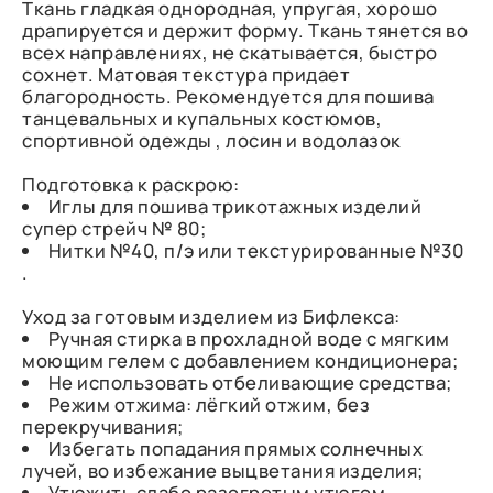
Ткань гладкая однородная, упругая, хорошо
драпируется и держит форму. Ткань тянется во
всех направлениях, не скатывается, быстро
сохнет. Матовая текстура придает
благородность. Рекомендуется для пошива
танцевальных и купальных костюмов,
спортивной одежды , лосин и водолазок
Подготовка к раскрою:
Иглы для пошива трикотажных изделий
супер стрейч № 80;
Нитки №40, п/э или текстурированные №30
.
Уход за готовым изделием из Бифлекса:
Ручная стирка в прохладной воде с мягким
моющим гелем с добавлением кондиционера;
Не использовать отбеливающие средства;
Режим отжима: лёгкий отжим, без
перекручивания;
Избегать попадания прямых солнечных
лучей, во избежание выцветания изделия;
Утюжить слабо разогретым утюгом.