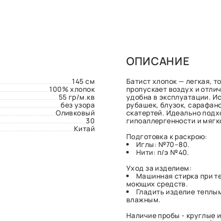
ОПИСАНИЕ
145 см
Батист хлопок — легкая, т
100% хлопок
пропускает воздух и отлич
55 гр/м.кв
удобна в эксплуатации. И
без узора
рубашек, блузок, сарафано
Оливковый
скатертей. Идеально подх
30
гипоаллергенности и мягк
Китай
Подготовка к раскрою:
Иглы: №70–80.
Нити: п/э №40.
Уход за изделием:
Машинная стирка при т
моющих средств.
Гладить изделие теплым
влажным.
Наличие пробы - круглые и