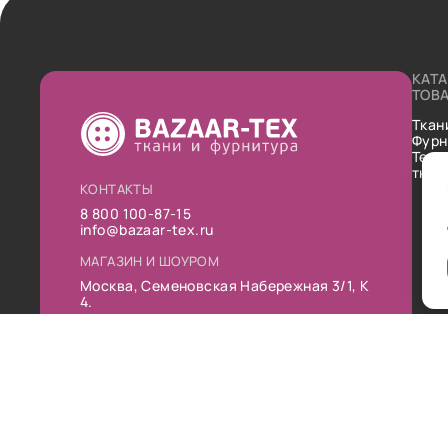
КАТ
ТОВ
Ткан
Фурн
Техн
ткан
КОНТАКТЫ
8 800 100-87-15
info@bazaar-tex.ru
МАГАЗИН И ШОУРОМ
Москва, Семеновская Набережная 3/1, К
4.
РЕЖИМ РАБОТЫ
Пн-Пт: 10:00-19:00
Сб: 11:00-16:00
Вс: Выходной
Публ