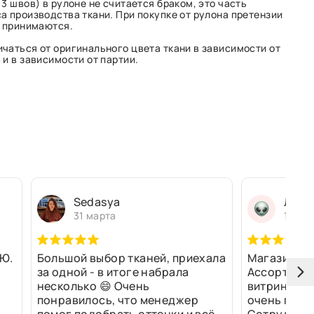
3 швов) в рулоне не считается браком, это часть
а производства ткани. При покупке от рулона претензии
е принимаются.
чаться от оригинального цвета ткани в зависимости от
и в зависимости от партии.
Sedasya
Людм
31 марта
13 ма
Ю.
Большой выбор тканей, приехала
Магазин оч
за одной - в итоге набрала
Ассортимен
несколько 😄 Очень
витринах и 
понравилось, что менеджер
очень прив