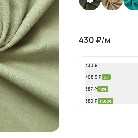
430
₽/м
430 ₽
408.5 ₽
5%
387 ₽
10%
380
₽
11.63%