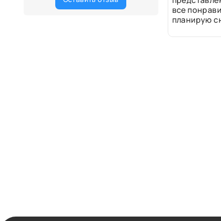
представле
все понрави
планирую сн