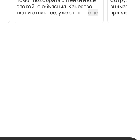
помог подобрать оттенки и всё
Сотрудники
спокойно объяснил. Качество
внимательн
ткани отличное, уже отшили
...
ещё
привлек ра
изделия - всё супер. Спасибо!
полированн
рулоны ткан
не "выдерат