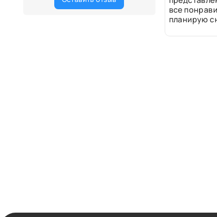
представле
все понрави
планирую сн