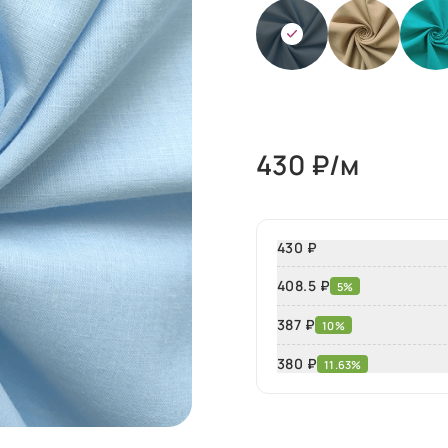
430
₽/м
430 ₽
408.5 ₽
5%
387 ₽
10%
380
₽
11.63%