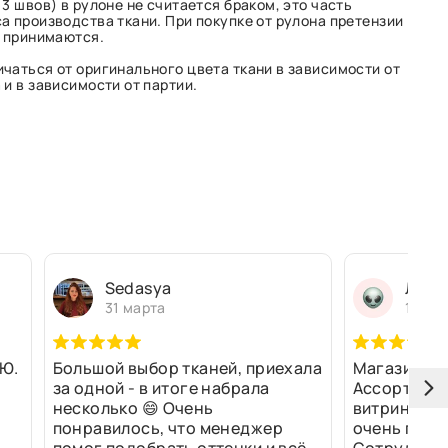
3 швов) в рулоне не считается браком, это часть
а производства ткани. При покупке от рулона претензии
е принимаются.
чаться от оригинального цвета ткани в зависимости от
и в зависимости от партии.
Sedasya
Людм
31 марта
13 ма
Ю.
Большой выбор тканей, приехала
Магазин оч
за одной - в итоге набрала
Ассортимен
несколько 😄 Очень
витринах и 
понравилось, что менеджер
очень прив