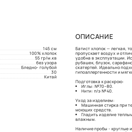
ОПИСАНИЕ
145 см
Батист хлопок — легкая, т
100% хлопок
пропускает воздух и отлич
55 гр/м.кв
удобна в эксплуатации. И
без узора
рубашек, блузок, сарафано
Бледно- голубой
скатертей. Идеально подх
30
гипоаллергенности и мягк
Китай
Подготовка к раскрою:
Иглы: №70–80.
Нити: п/э №40.
Уход за изделием:
Машинная стирка при т
моющих средств.
Гладить изделие теплым
влажным.
Наличие пробы - круглые и