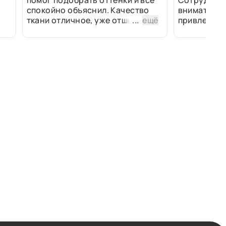
помог подобрать оттенки и всё
Сотрудники
спокойно объяснил. Качество
внимательн
ткани отличное, уже отшили
...
ещё
привлек ра
изделия - всё супер. Спасибо!
полированн
рулоны ткан
не "выдерат