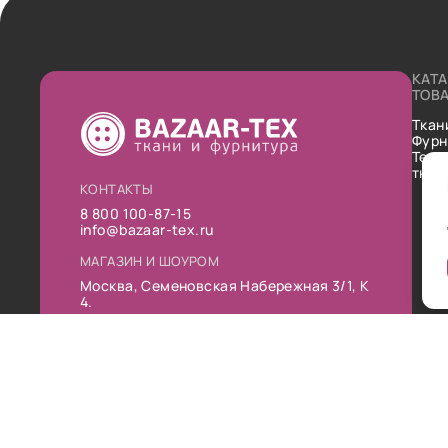
КАТ
ТОВ
Ткан
Фурн
Техн
ткан
КОНТАКТЫ
8 800 100-87-15
info@bazaar-tex.ru
МАГАЗИН И ШОУРОМ
Москва, Семеновская Набережная 3/1, К
4.
РЕЖИМ РАБОТЫ
Пн-Пт: 10:00-19:00
Сб: 11:00-16:00
Вс: Выходной
Публ