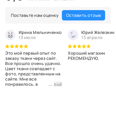
Оставить отзыв
Поставьте нам оценку
Ирина Мельниченко
Юрий Железкин
13 июля
13 апреля
Это мой первый опыт по
Хороший магазин
заказу ткани через сайт.
РЕКОМЕНДУЮ.
Все прошло очень удачно.
Цвет ткани совпадает с
фото, представленным на
сайте. Мне все
понравилось, в
...
ещё
дальнейшем планирую
снова сделать заказ.