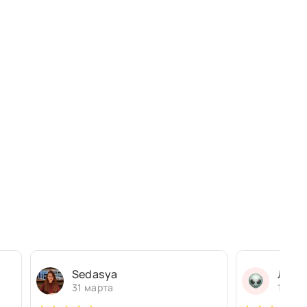
Sedasya
Людм
31 марта
13 ма