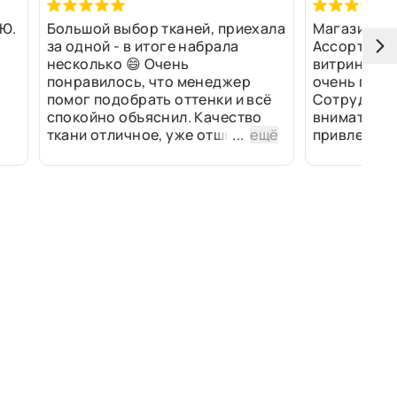
Ю.
Большой выбор тканей, приехала
Магазин оч
за одной - в итоге набрала
Ассортимен
несколько 😄 Очень
витринах и 
понравилось, что менеджер
очень прив
помог подобрать оттенки и всё
Сотрудники
спокойно объяснил. Качество
внимательн
ткани отличное, уже отшили
...
ещё
привлек ра
изделия - всё супер. Спасибо!
полированн
рулоны ткан
не "выдерат