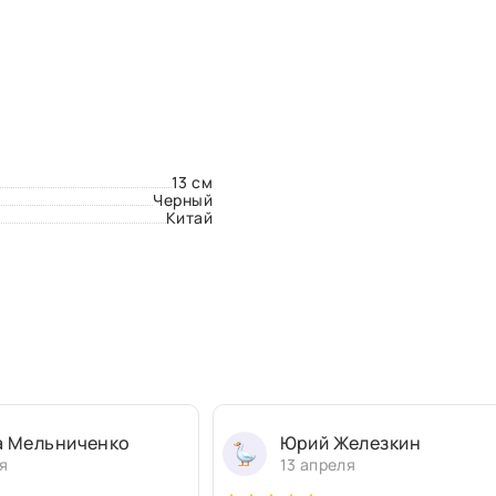
13 см
Черный
Китай
а Мельниченко
Юрий Железкин
я
13 апреля