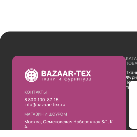
КАТ
ТОВ
Ткан
Фурн
Техн
ткан
КОНТАКТЫ
8 800 100-87-15
info@bazaar-tex.ru
МАГАЗИН И ШОУРОМ
Москва, Семеновская Набережная 3/1, К
4.
РЕЖИМ РАБОТЫ