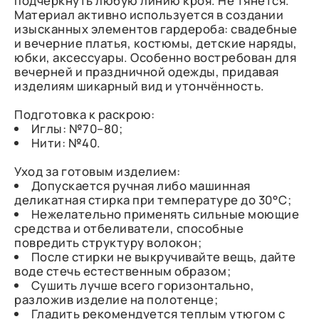
подчеркнуть любую линию кроя. Не тянется.
Материал активно используется в создании
изысканных элементов гардероба: свадебные
и вечерние платья, костюмы, детские наряды,
юбки, аксессуары. Особенно востребован для
вечерней и праздничной одежды, придавая
изделиям шикарный вид и утончённость.
Подготовка к раскрою:
Иглы: №70–80;
Нити: №40.
Уход за готовым изделием:
Допускается ручная либо машинная
деликатная стирка при температуре до 30°С;
Нежелательно применять сильные моющие
средства и отбеливатели, способные
повредить структуру волокон;
После стирки не выкручивайте вещь, дайте
воде стечь естественным образом;
Сушить лучше всего горизонтально,
разложив изделие на полотенце;
Гладить рекомендуется теплым утюгом с