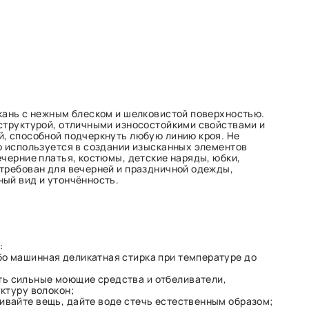
кань с нежным блеском и шелковистой поверхностью.
структурой, отличными износостойкими свойствами и
, способной подчеркнуть любую линию кроя. Не
о используется в создании изысканных элементов
ечерние платья, костюмы, детские наряды, юбки,
требован для вечерней и праздничной одежды,
ый вид и утончённость.
:
бо машинная деликатная стирка при температуре до
ь сильные моющие средства и отбеливатели,
ктуру волокон;
ивайте вещь, дайте воде стечь естественным образом;