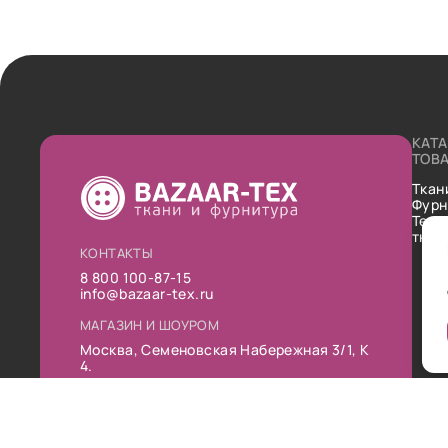
КАТ
ТОВ
Ткан
Фурн
Техн
ткан
КОНТАКТЫ
8 800 100-87-15
info@bazaar-tex.ru
МАГАЗИН И ШОУРОМ
Москва, Семеновская Набережная 3/1, К
4.
РЕЖИМ РАБОТЫ
Пн-Пт: 10:00-19:00
Сб: 11:00-16:00