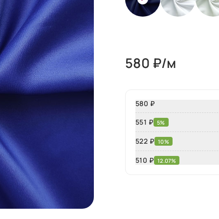
580
₽/м
580 ₽
551 ₽
5%
522 ₽
10%
510
₽
12.07%