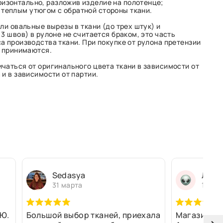
изонтально, разложив изделие на полотенце;
 теплым утюгом с обратной стороны ткани.
ли овальные вырезы в ткани (до трех штук) и
3 швов) в рулоне не считается браком, это часть
а производства ткани. При покупке от рулона претензии
е принимаются.
чаться от оригинального цвета ткани в зависимости от
и в зависимости от партии.
Sedasya
Людм
31 марта
13 ма
Ю.
Большой выбор тканей, приехала
Магазин оч