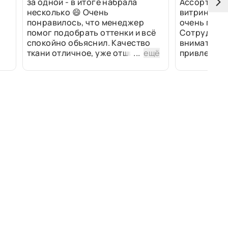
за одной - в итоге набрала
Ассортимен
несколько 😄 Очень
витринах и 
понравилось, что менеджер
очень прив
помог подобрать оттенки и всё
Сотрудники
спокойно объяснил. Качество
внимательн
ткани отличное, уже отшили
...
ещё
привлек ра
изделия - всё супер. Спасибо!
полированн
рулоны ткан
не "выдерат