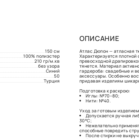
ОПИСАНИЕ
150 см
Атлас Дюпон — атласная т
100% полиэстер
Характеризуется плотной 
210 гр/м.кв
превосходной драпировкой
без узора
тянется. Материал активн
Синий
гардероба: свадебные и в
50
аксессуары. Особенно вос
Турция
придавая изделиям шикарн
Подготовка к раскрою:
Иглы: №70–80;
Нити: №40.
Уход за готовым изделием
Допускается ручная ли
30°С;
Нежелательно применят
способные повредить стру
После стирки не выкруч