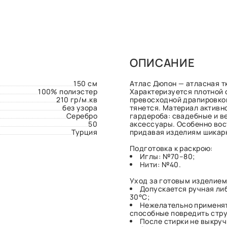
ОПИСАНИЕ
150 см
Атлас Дюпон — атласная т
100% полиэстер
Характеризуется плотной 
210 гр/м.кв
превосходной драпировкой
без узора
тянется. Материал активн
Серебро
гардероба: свадебные и в
50
аксессуары. Особенно вос
Турция
придавая изделиям шикарн
Подготовка к раскрою:
Иглы: №70–80;
Нити: №40.
Уход за готовым изделием
Допускается ручная ли
30°С;
Нежелательно применят
способные повредить стру
После стирки не выкруч