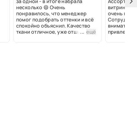
за одной - в итоге набрала
Ассортимен
несколько 😄 Очень
витринах и 
понравилось, что менеджер
очень прив
помог подобрать оттенки и всё
Сотрудники
спокойно объяснил. Качество
внимательн
ткани отличное, уже отшили
...
ещё
привлек ра
изделия - всё супер. Спасибо!
полированн
рулоны ткан
не "выдерат