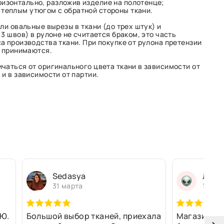
изонтально, разложив изделие на полотенце;
 теплым утюгом с обратной стороны ткани.
ли овальные вырезы в ткани (до трех штук) и
3 швов) в рулоне не считается браком, это часть
а производства ткани. При покупке от рулона претензии
е принимаются.
чаться от оригинального цвета ткани в зависимости от
и в зависимости от партии.
Sedasya
Людм
31 марта
13 ма
Ю.
Большой выбор тканей, приехала
Магазин оч