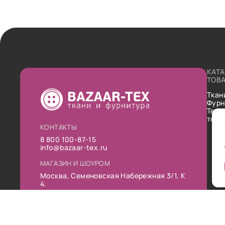
КАТ
ТОВ
Ткан
Фурн
Техн
ткан
КОНТАКТЫ
8 800 100-87-15
info@bazaar-tex.ru
МАГАЗИН И ШОУРОМ
Москва, Семеновская Набережная 3/1, К
4.
РЕЖИМ РАБОТЫ
Пн-Пт: 10:00-19:00
Сб: 11:00-16:00