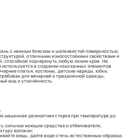
кань с нежным блеском и шелковистой поверхностью.
структурой, отличными износостойкими свойствами и
, способной подчеркнуть любую линию кроя. Не
о используется в создании изысканных элементов
ечерние платья, костюмы, детские наряды, юбки,
требован для вечерней и праздничной одежды,
ый вид и утончённость.
:
бо машинная деликатная стирка при температуре до
ь сильные моющие средства и отбеливатели,
ктуру волокон;
ивайте вещь, дайте воде стечь естественным образом;