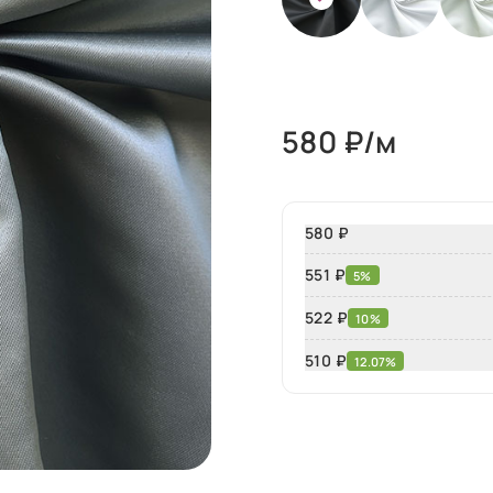
580
₽/м
580 ₽
551 ₽
5%
522 ₽
10%
510
₽
12.07%