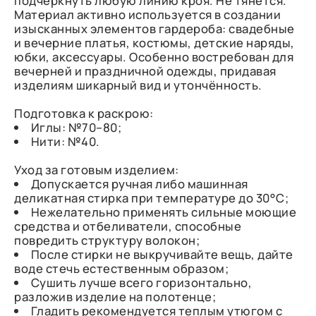
подчеркнуть любую линию кроя. Не тянется.
Материал активно используется в создании
изысканных элементов гардероба: свадебные
и вечерние платья, костюмы, детские наряды,
юбки, аксессуары. Особенно востребован для
вечерней и праздничной одежды, придавая
изделиям шикарный вид и утончённость.
Подготовка к раскрою:
Иглы: №70–80;
Нити: №40.
Уход за готовым изделием:
Допускается ручная либо машинная
деликатная стирка при температуре до 30°С;
Нежелательно применять сильные моющие
средства и отбеливатели, способные
повредить структуру волокон;
После стирки не выкручивайте вещь, дайте
воде стечь естественным образом;
Сушить лучше всего горизонтально,
разложив изделие на полотенце;
Гладить рекомендуется теплым утюгом с