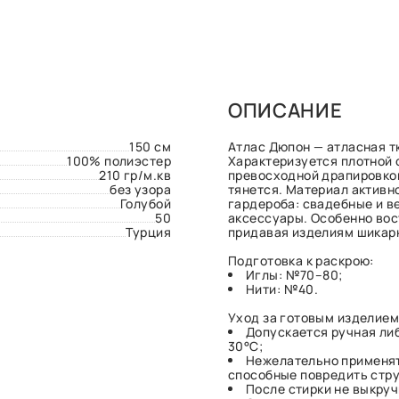
ОПИСАНИЕ
150 см
Атлас Дюпон — атласная т
100% полиэстер
Характеризуется плотной 
210 гр/м.кв
превосходной драпировкой
без узора
тянется. Материал активн
Голубой
гардероба: свадебные и в
50
аксессуары. Особенно вос
Турция
придавая изделиям шикарн
Подготовка к раскрою:
Иглы: №70–80;
Нити: №40.
Уход за готовым изделием
Допускается ручная ли
30°С;
Нежелательно применят
способные повредить стру
После стирки не выкруч