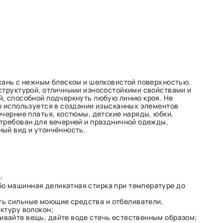
кань с нежным блеском и шелковистой поверхностью.
структурой, отличными износостойкими свойствами и
, способной подчеркнуть любую линию кроя. Не
о используется в создании изысканных элементов
ечерние платья, костюмы, детские наряды, юбки,
требован для вечерней и праздничной одежды,
ый вид и утончённость.
:
бо машинная деликатная стирка при температуре до
ь сильные моющие средства и отбеливатели,
ктуру волокон;
ивайте вещь, дайте воде стечь естественным образом;