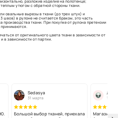
изонтально, разложив изделие на полотенце;
 теплым утюгом с обратной стороны ткани.
ли овальные вырезы в ткани (до трех штук) и
3 швов) в рулоне не считается браком, это часть
а производства ткани. При покупке от рулона претензии
е принимаются.
чаться от оригинального цвета ткани в зависимости от
и в зависимости от партии.
Sedasya
Людм
31 марта
13 ма
Ю.
Большой выбор тканей, приехала
Магазин оч