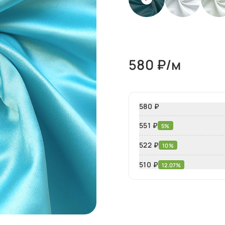
580
₽/м
580 ₽
551 ₽
5%
522 ₽
10%
510
₽
12.07%