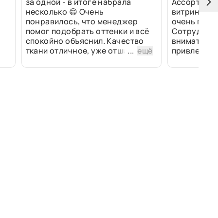
за одной - в итоге набрала
Ассортимен
несколько 😄 Очень
витринах и 
понравилось, что менеджер
очень прив
помог подобрать оттенки и всё
Сотрудники
спокойно объяснил. Качество
внимательн
ткани отличное, уже отшили
...
ещё
привлек ра
изделия - всё супер. Спасибо!
полированн
рулоны ткан
не "выдерат