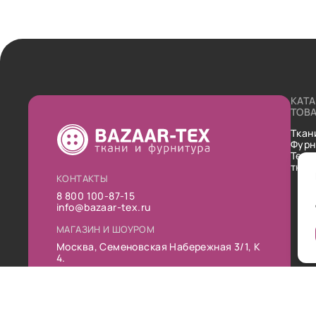
КАТ
ТОВ
Ткан
Фурн
Техн
ткан
КОНТАКТЫ
8 800 100-87-15
info@bazaar-tex.ru
МАГАЗИН И ШОУРОМ
Москва, Семеновская Набережная 3/1, К
4.
РЕЖИМ РАБОТЫ
Пн-Пт: 10:00-19:00
Сб: 11:00-16:00