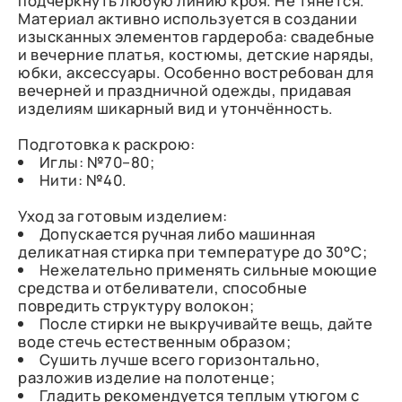
подчеркнуть любую линию кроя. Не тянется.
Материал активно используется в создании
изысканных элементов гардероба: свадебные
и вечерние платья, костюмы, детские наряды,
юбки, аксессуары. Особенно востребован для
вечерней и праздничной одежды, придавая
изделиям шикарный вид и утончённость.
Подготовка к раскрою:
Иглы: №70–80;
Нити: №40.
Уход за готовым изделием:
Допускается ручная либо машинная
деликатная стирка при температуре до 30°С;
Нежелательно применять сильные моющие
средства и отбеливатели, способные
повредить структуру волокон;
После стирки не выкручивайте вещь, дайте
воде стечь естественным образом;
Сушить лучше всего горизонтально,
разложив изделие на полотенце;
Гладить рекомендуется теплым утюгом с