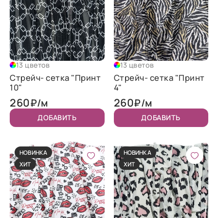
13 цветов
13 цветов
Стрейч- сетка "Принт
Стрейч- сетка "Принт
10"
4"
260
260
₽/м
₽/м
ДОБАВИТЬ
ДОБАВИТЬ
НОВИНКА
НОВИНКА
ХИТ
ХИТ