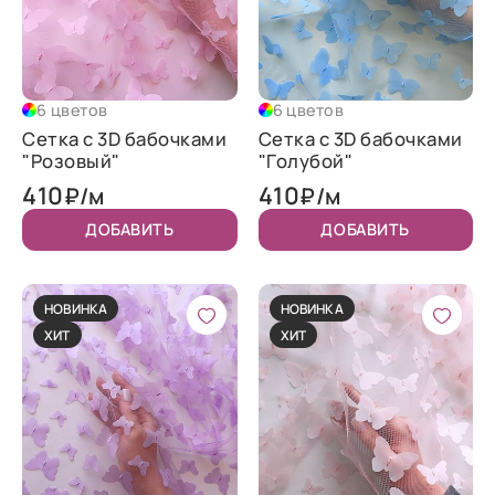
6 цветов
6 цветов
Сетка с 3D бабочками
Сетка с 3D бабочками
"Розовый"
"Голубой"
410
410
₽/м
₽/м
ДОБАВИТЬ
ДОБАВИТЬ
НОВИНКА
НОВИНКА
ХИТ
ХИТ