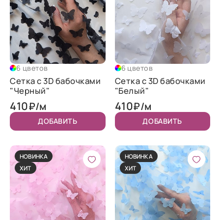
6 цветов
6 цветов
Сетка с 3D бабочками
Сетка с 3D бабочками
"Черный"
"Белый"
410
410
₽/м
₽/м
ДОБАВИТЬ
ДОБАВИТЬ
НОВИНКА
НОВИНКА
ХИТ
ХИТ