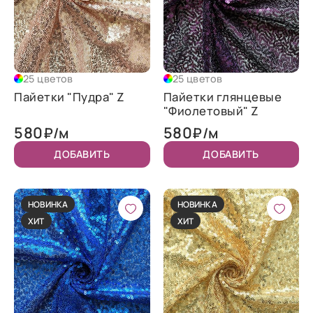
25 цветов
25 цветов
Пайетки "Пудра" Z
Пайетки глянцевые
"Фиолетовый" Z
580
580
₽/м
₽/м
ДОБАВИТЬ
ДОБАВИТЬ
НОВИНКА
НОВИНКА
ХИТ
ХИТ