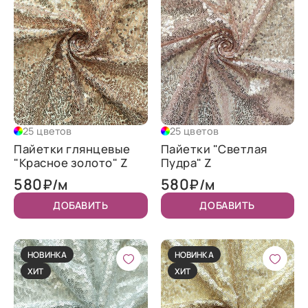
25 цветов
25 цветов
Пайетки глянцевые
Пайетки "Светлая
"Красное золото" Z
Пудра" Z
580
580
₽/м
₽/м
ДОБАВИТЬ
ДОБАВИТЬ
НОВИНКА
НОВИНКА
ХИТ
ХИТ