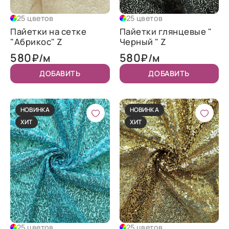
25 цветов
25 цветов
Пайетки на сетке
Пайетки глянцевые "
"Абрикос" Z
Черный " Z
580
580
₽/м
₽/м
ДОБАВИТЬ
ДОБАВИТЬ
НОВИНКА
НОВИНКА
ХИТ
ХИТ
25 цветов
25 цветов