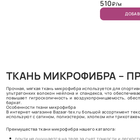
510
₽/м
ДОБАВ
ТКАНЬ МИКРОФИБРА – 
Прочная, мягкая ткань микрофибра используется для спортив
ультратонких волокон нейлона и спандекса, что обеспечив
повышает гигроскопичность и воздухопроницаемость, обесп
бархат.
Особенности ткани микрофибра
В интернет-магазине Bazaar-tex.ru большой ассортимент те
используют с сатином, полиэстером, хлопком или трикотажем.
Преимущества ткани микрофибра нашего каталога:
почти не ощущается на теле за счет тонкости и легкост