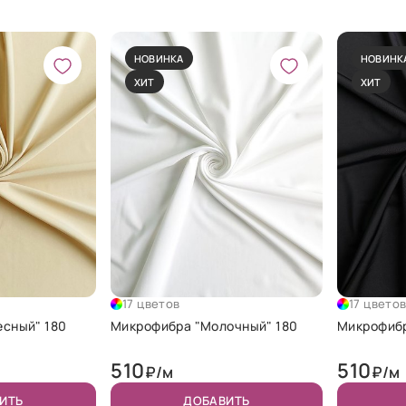
НОВИНКА
НОВИНК
ХИТ
ХИТ
17 цветов
17 цвето
есный" 180
Микрофибра "Молочный" 180
Микрофибр
510
510
₽/м
₽/м
ИТЬ
ДОБАВИТЬ