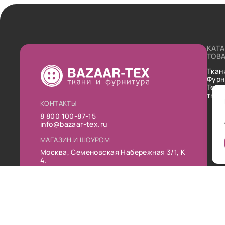
КАТ
ТОВ
Ткан
Фурн
Техн
ткан
КОНТАКТЫ
8 800 100-87-15
info@bazaar-tex.ru
МАГАЗИН И ШОУРОМ
Москва, Семеновская Набережная 3/1, К
4.
РЕЖИМ РАБОТЫ
Пн-Пт: 10:00-19:00
Сб: 11:00-16:00
Вс: Выходной
Публ