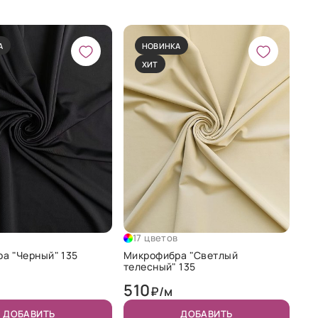
А
НОВИНКА
ХИТ
в
17 цветов
а "Черный" 135
Микрофибра "Светлый
телесный" 135
510
₽/м
ДОБАВИТЬ
ДОБАВИТЬ