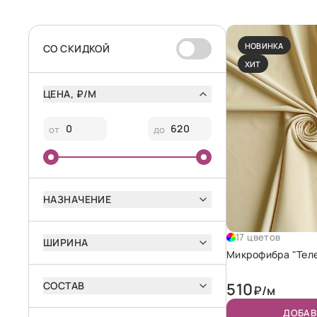
НОВИНКА
CО СКИДКОЙ
ХИТ
ЦЕНА, ₽/М
от
до
НАЗНАЧЕНИЕ
17 цветов
ШИРИНА
Микрофибра "Тел
СОСТАВ
510
₽/м
ДОБАВ