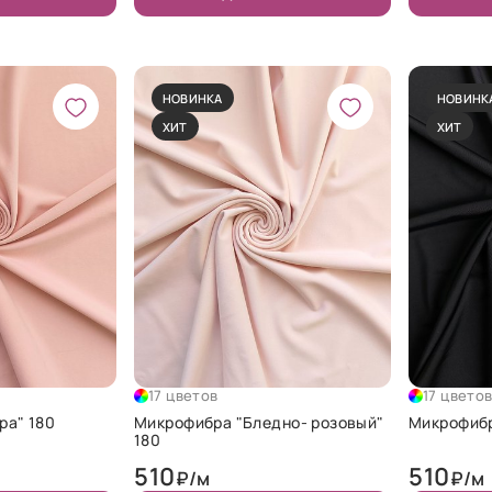
НОВИНКА
НОВИНК
ХИТ
ХИТ
17 цветов
17 цвето
ра" 180
Микрофибра "Бледно- розовый"
Микрофибр
180
510
510
₽/м
₽/м