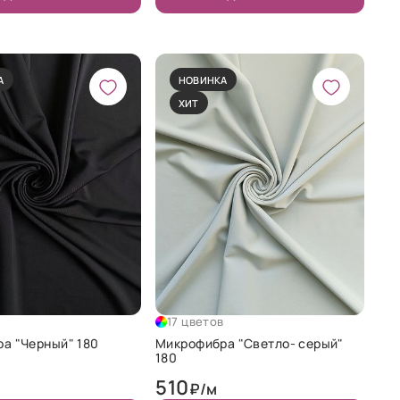
А
НОВИНКА
ХИТ
в
17 цветов
а "Черный" 180
Микрофибра "Светло- серый"
180
510
₽/м