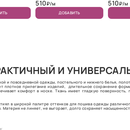
510
510
₽/м
₽/м
ИТЬ
ДОБАВИТЬ
ПРАКТИЧНЫЙ И УНИВЕРСА
ной и повседневной одежды, постельного и нижнего белья, поло
ает плотное прилегание изделий, длительное сохранение формы
ечивает комфорт в носке. Ткань имеет гладкую поверхность, 
кстиял в широкой палитре оттенков для пошива одежды различно
 Материя не линяет, не выгорает, долго сохраняет насыщенност
и;