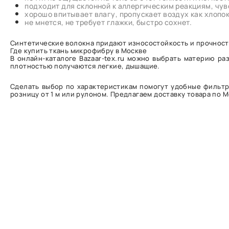
подходит для склонной к аллергическим реакциям, чув
хорошо впитывает влагу, пропускает воздух как хлопок
не мнется, не требует глажки, быстро сохнет.
Синтетические волокна придают износостойкость и прочность.
Где купить ткань микрофибру в Москве
В онлайн-каталоге Bazaar-tex.ru можно выбрать материю р
плотностью получаются легкие, дышащие.
Сделать выбор по характеристикам помогут удобные фильтры
розницу от 1 м или рулоном. Предлагаем доставку товара по 