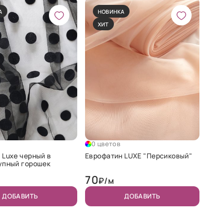
А
НОВИНКА
ХИТ
0 цветов
 Luxe черный в
Еврофатин LUXE "Персиковый"
упный горошек
70
₽/м
ДОБАВИТЬ
ДОБАВИТЬ