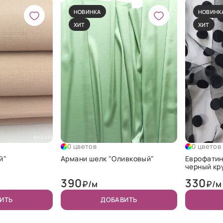
НОВИНКА
НОВИНК
ХИТ
ХИТ
0 цветов
0 цветов
й"
Армани шелк "Оливковый"
Еврофатин
черный кр
390
330
₽/м
₽/м
ИТЬ
ДОБАВИТЬ