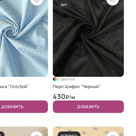
ХИТ
0 цветов
шка "Голубой"
Перл Шифон "Черный"
430
₽/м
ДОБАВИТЬ
ДОБАВИТЬ
А
НОВИНКА