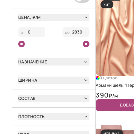
ХИТ
ЦЕНА, ₽/М
от
до
НАЗНАЧЕНИЕ
0 цветов
ШИРИНА
Армани шелк "Пе
390
₽/м
СОСТАВ
ДОБАВ
ПЛОТНОСТЬ
НОВИНКА