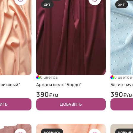
ХИТ
ХИТ
0 цветов
0 цветов
рсиковый"
Армани шелк "Бордо"
Батист му
390
390
₽/м
₽/м
ИТЬ
ДОБАВИТЬ
НОВИНКА
НОВИНК