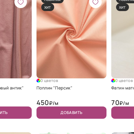
ХИТ
ХИТ
0 цветов
0 цветов
овый антик"
Поплин "Персик"
Фатин мат
450
70
₽/м
₽/м
ИТЬ
ДОБАВИТЬ