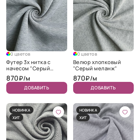
0 цветов
0 цветов
Футер 3х нитка с
Велюр хлопковый
начесом "Серый
"Серый меланж"
меланж"
870
870
₽/м
₽/м
ДОБАВИТЬ
ДОБАВИТЬ
НОВИНКА
НОВИНКА
ХИТ
ХИТ