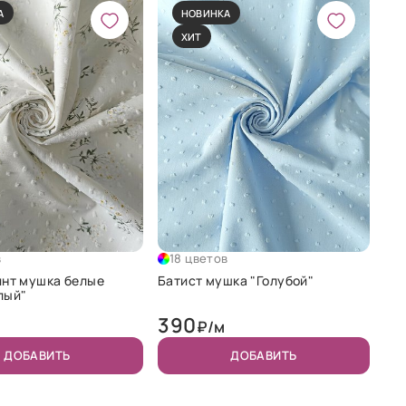
А
НОВИНКА
ХИТ
в
18 цветов
инт мушка белые
Батист мушка "Голубой"
лый"
390
₽/м
ДОБАВИТЬ
ДОБАВИТЬ