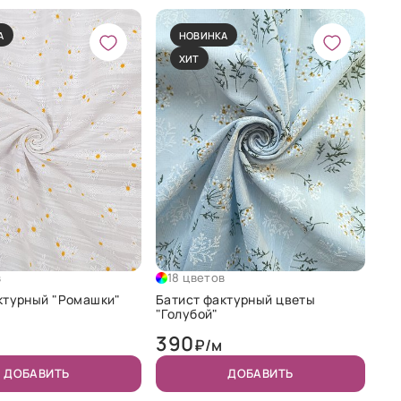
А
НОВИНКА
ХИТ
в
18 цветов
ктурный "Ромашки"
Батист фактурный цветы
"Голубой"
390
₽/м
ДОБАВИТЬ
ДОБАВИТЬ