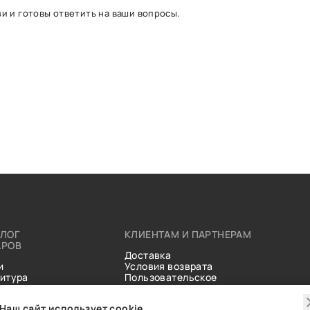
и и готовы ответить на ваши вопросы.
АЛОГ
КЛИЕНТАМ И ПАРТНЕРАМ
АРОВ
Доставка
и
Условия возврата
итура
Пользовательское
ические
соглашение
и
Справочник тканей
Наш сайт использует cookie