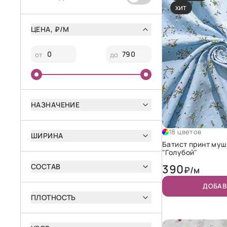
ХИТ
ЦЕНА, ₽/М
от
до
НАЗНАЧЕНИЕ
18 цветов
ШИРИНА
Батист принт муш
"Голубой"
СОСТАВ
390
₽/м
ДОБАВ
ПЛОТНОСТЬ