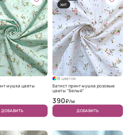
ХИТ
в
18 цветов
инт мушка цветы
Батист принт мушка розовые
цветы "Белый"
390
₽/м
ДОБАВИТЬ
ДОБАВИТЬ