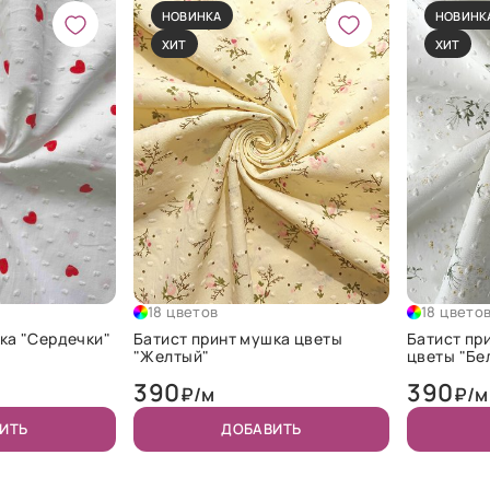
НОВИНКА
НОВИНК
ХИТ
ХИТ
18 цветов
18 цвето
ка "Сердечки"
Батист принт мушка цветы
Батист пр
"Желтый"
цветы "Бе
390
390
₽/м
₽/м
ИТЬ
ДОБАВИТЬ