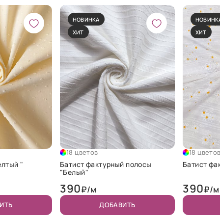
НОВИНКА
НОВИНК
ХИТ
ХИТ
18 цветов
18 цвето
мушка "Желтый "
Батист фактурный полосы
Батист фа
"Белый"
390
390
₽/м
₽/м
ИТЬ
ДОБАВИТЬ