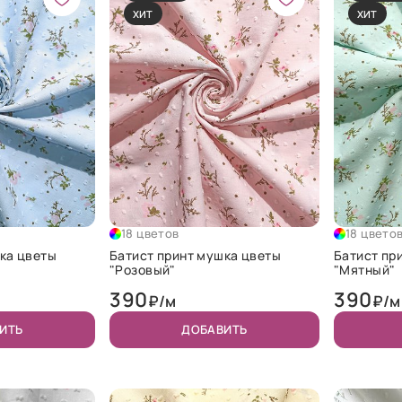
ХИТ
ХИТ
18 цветов
18 цвето
ка цветы
Батист принт мушка цветы
Батист пр
"Розовый"
"Мятный"
390
390
₽/м
₽/м
ИТЬ
ДОБАВИТЬ