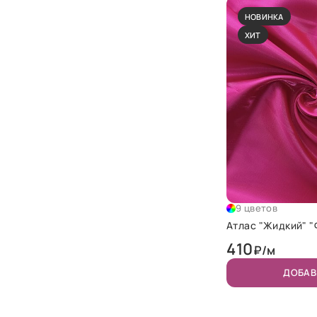
НОВИНКА
ХИТ
9 цветов
Атлас "Жидкий" "
410
₽/м
ДОБАВ