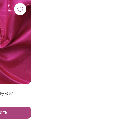
Фуксия"
ИТЬ