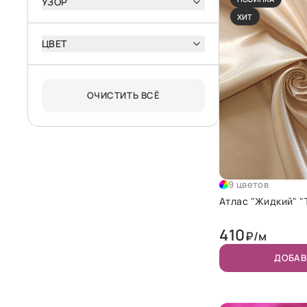
УЗОР
ХИТ
ЦВЕТ
ОЧИСТИТЬ ВСЁ
9 цветов
Атлас "Жидкий" "
410
₽/м
ДОБАВ