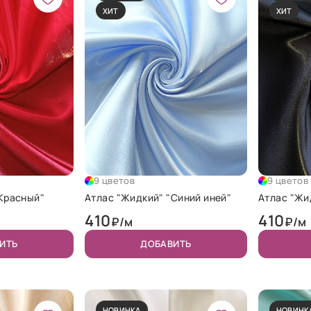
ХИТ
ХИТ
9 цветов
9 цветов
"Красный"
Атлас "Жидкий" "Синий иней"
Атлас "Жи
410
410
₽/м
₽/м
ИТЬ
ДОБАВИТЬ
НОВИНКА
НОВИНК