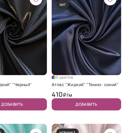
ХИТ
9 цветов
дкий" "Черный"
Атлас "Жидкий" "Темно- синий"
410
₽/м
ДОБАВИТЬ
ДОБАВИТЬ
А
НОВИНКА