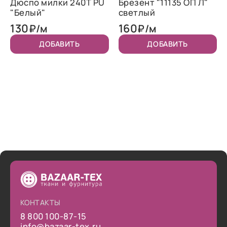
Дюспо милки 240T PU
Брезент "11135 ОП Л"
"Белый"
светлый
130
160
₽/м
₽/м
ДОБАВИТЬ
ДОБАВИТЬ
КОНТАКТЫ
8 800 100-87-15
info@bazaar-tex.ru