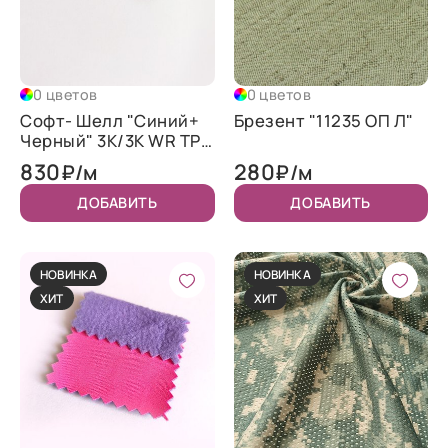
0 цветов
0 цветов
Софт- Шелл "Синий+
Брезент "11235 ОП Л"
Черный" 3K/3K WR TPU
320
830
280
₽/м
₽/м
ДОБАВИТЬ
ДОБАВИТЬ
НОВИНКА
НОВИНКА
ХИТ
ХИТ