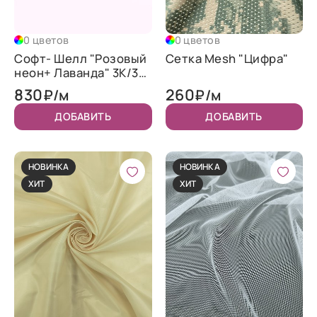
0 цветов
0 цветов
Софт- Шелл "Розовый
Сетка Mesh "Цифра"
неон+ Лаванда" 3K/3K
WR TPU 320
830
260
₽/м
₽/м
ДОБАВИТЬ
ДОБАВИТЬ
НОВИНКА
НОВИНКА
ХИТ
ХИТ