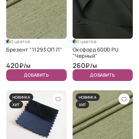
0 цветов
0 цветов
Брезент "11293 ОП Л"
Оксфорд 600D PU
"Черный"
420
260
₽/м
₽/м
ДОБАВИТЬ
ДОБАВИТЬ
НОВИНКА
НОВИНКА
ХИТ
ХИТ