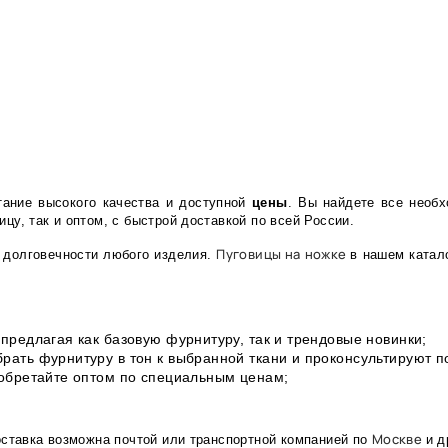
тание высокого качества и доступной
цены
. Вы найдете все необ
цу, так и оптом, с быстрой доставкой по всей России.
Пуговицы на ножке
 долговечности любого изделия.
в нашем катал
предлагая как базовую фурнитуру, так и трендовые новинки;
рать фурнитуру в тон к выбранной ткани и проконсультируют 
иобретайте оптом по специальным ценам;
Москве
оставка возможна почтой или транспортной компанией по
и д