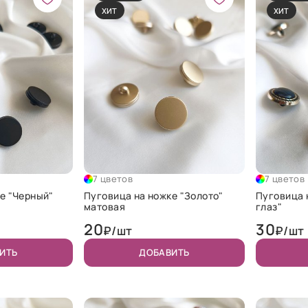
ХИТ
ХИТ
7 цветов
7 цветов
е "Черный"
Пуговица на ножке "Золото"
Пуговица 
матовая
глаз"
20
30
₽/шт
₽/шт
ИТЬ
ДОБАВИТЬ