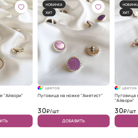
НОВИНКА
НОВИНК
ХИТ
ХИТ
7 цветов
7 цветов
е "Айвори"
Пуговица на ножке "Аметист"
Пуговица 
"Айвори"
30
30
₽/шт
₽/шт
ИТЬ
ДОБАВИТЬ