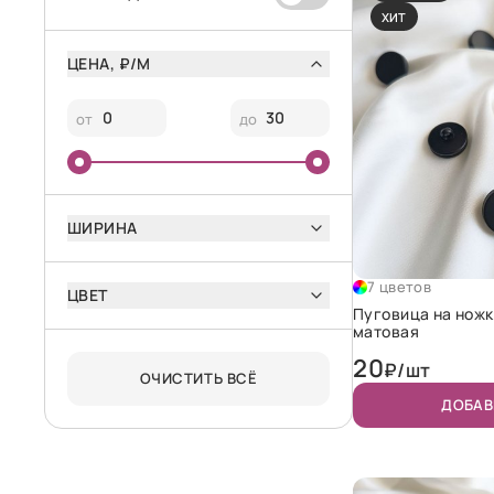
ХИТ
ЦЕНА, ₽/М
от
до
ШИРИНА
7 цветов
ЦВЕТ
Пуговица на ножк
матовая
20
₽/шт
ОЧИСТИТЬ ВСЁ
ДОБАВ