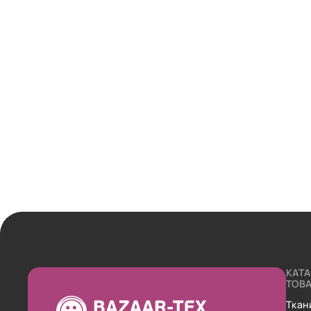
КАТ
ТОВ
Ткан