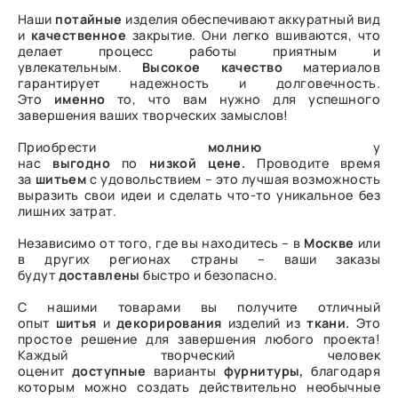
Наши
потайные
изделия обеспечивают аккуратный вид
и
качественное
закрытие. Они легко вшиваются, что
делает процесс работы приятным и
увлекательным.
Высокое
качество
материалов
гарантирует надежность и долговечность.
Это
именно
то, что вам нужно для успешного
завершения ваших творческих замыслов!
Приобрести
молнию
у
нас
выгодно
по
низкой
цене.
Проводите время
за
шитьем
с удовольствием – это лучшая возможность
выразить свои идеи и сделать что-то уникальное без
лишних затрат.
Независимо от того, где вы находитесь – в
Москве
или
в других регионах страны – ваши заказы
будут
доставлены
быстро и безопасно.
С нашими товарами вы получите отличный
опыт
шитья
и
декорирования
изделий из
ткани.
Это
простое решение для завершения любого проекта!
Каждый творческий человек
оценит
доступные
варианты
фурнитуры,
благодаря
которым можно создать действительно необычные