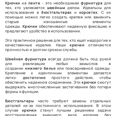
Крючки
на
ленте
- это необходимая
фурнитура
для
тех, кто увлекается
швейным
делом. Идеальны для
использования в
бюстгальтерах
и
корсетах.
С их
помощью можно легко создать крепеж или заменить
старые изношенные элементы
одежды.
Крючки
обеспечивают надежную фиксацию и
предлагают удобство в использовании.
Это практичное решение для тех, кто ищет недорогие и
качественные изделия. Наши
крючки
отличаются
прочностью и долгим сроком службы.
Швейная
фурнитура
всегда должна быть под рукой
для реализации любых замыслов в
создании
нижнего
белья
или повседневной одежды.
Крепление к идентичным элементам делается
легко:
достаточно
простого действия, чтобы
обеспечить надежное соединение. Эти
крючки
смогут
выдержать многочисленные застегивания без потери
формы и функции.
Бюстгальтеры
часто требуют замены отдельных
деталей из-за постоянного использования. В этом
случае
крючки
станут лучшим решением задачи
восстановления внешнего вида изделия без