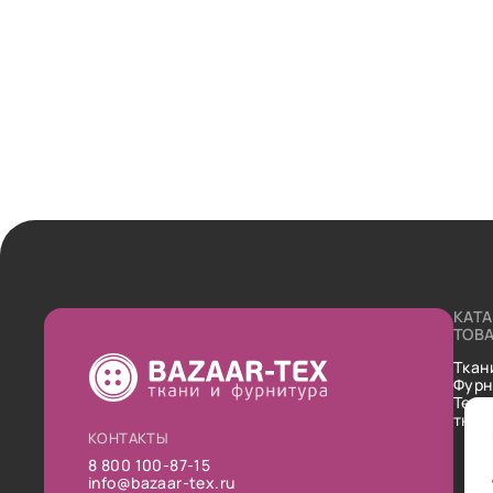
КАТ
ТОВ
Ткан
Фурн
Техн
ткан
КОНТАКТЫ
8 800 100-87-15
info@bazaar-tex.ru