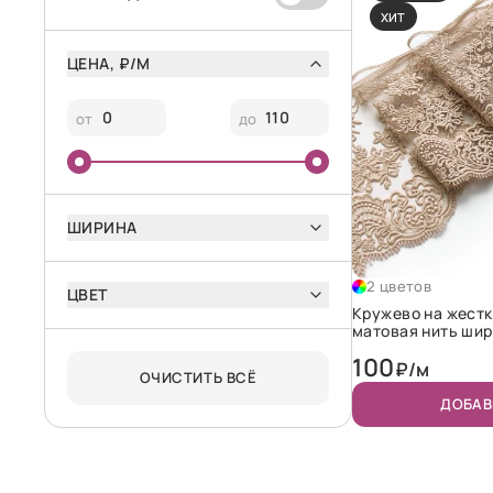
ХИТ
ЦЕНА, ₽/М
от
до
ШИРИНА
2 цветов
ЦВЕТ
Кружево на жестк
матовая нить шир
"Темный бежевый
100
₽/м
ОЧИСТИТЬ ВСЁ
ДОБАВ