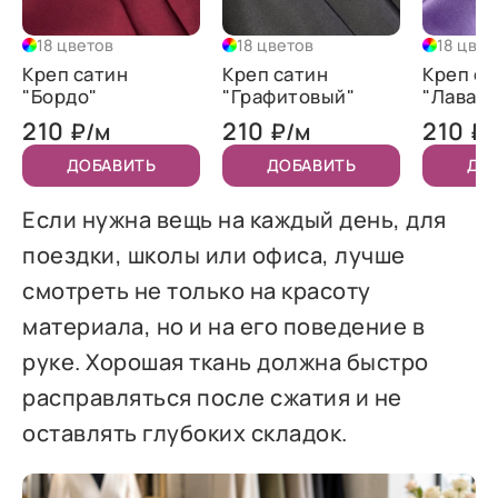
18 цветов
18 цветов
18 цвет
Креп сатин
Креп сатин
Креп са
"Бордо"
"Графитовый"
"Лаванд
210
210
210
₽/м
₽/м
₽/
ДОБАВИТЬ
ДОБАВИТЬ
ДО
Если нужна вещь на каждый день, для
поездки, школы или офиса, лучше
смотреть не только на красоту
материала, но и на его поведение в
руке. Хорошая ткань должна быстро
расправляться после сжатия и не
оставлять глубоких складок.