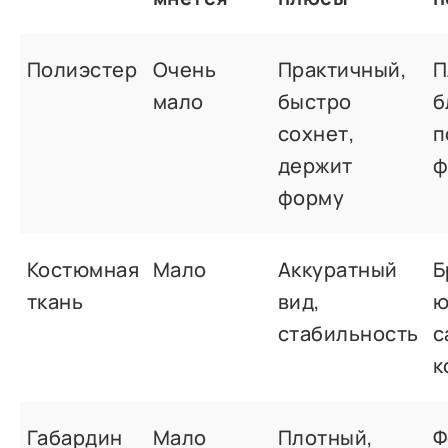
Полиэстер
Очень
Практичный,
П
мало
быстро
б
сохнет,
п
держит
ф
форму
Костюмная
Мало
Аккуратный
Б
ткань
вид,
ю
стабильность
с
к
Габардин
Мало
Плотный,
Ф