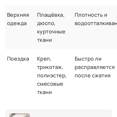
Верхняя
Плащёвка,
Плотность и
одежда
дюспо,
водоотталкива
курточные
ткани
Поездка
Креп,
Быстро ли
трикотаж,
расправляется
полиэстер,
после сжатия
смесовые
ткани