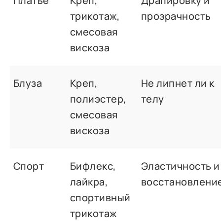
Платье
Креп,
Драпировку и
трикотаж,
прозрачность
смесовая
вискоза
Блуза
Креп,
Не липнет ли к
полиэстер,
телу
смесовая
вискоза
Спорт
Бифлекс,
Эластичность и
лайкра,
восстановлени
спортивный
трикотаж