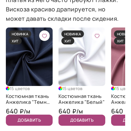
Вискоза красиво драпируется, но
может давать складки после сидения.
НОВИНКА
НОВИНКА
НОВИН
ХИТ
ХИТ
ХИТ
15 цветов
15 цветов
15 цвет
Костюмная ткань
Костюмная ткань
Костюм
Анжелика "Темно-
Анжелика "Белый"
Анжели
синий"
"Орхид
640
640
640
₽/м
₽/м
₽
ДОБАВИТЬ
ДОБАВИТЬ
ДО