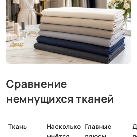
Сравнение
немнущихся тканей
Ткань
Насколько
Главные
Д
мнётся
плюсы
п