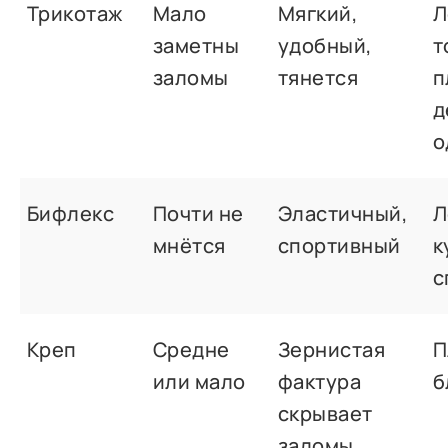
Трикотаж
Мало
Мягкий,
Л
заметны
удобный,
т
заломы
тянется
п
д
о
Бифлекс
Почти не
Эластичный,
Л
мнётся
спортивный
к
с
Креп
Средне
Зернистая
П
или мало
фактура
б
скрывает
заломы