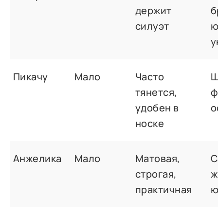
держит
б
силуэт
ю
у
Пикачу
Мало
Часто
Ш
тянется,
ф
удобен в
о
носке
Анжелика
Мало
Матовая,
С
строгая,
ж
практичная
ю